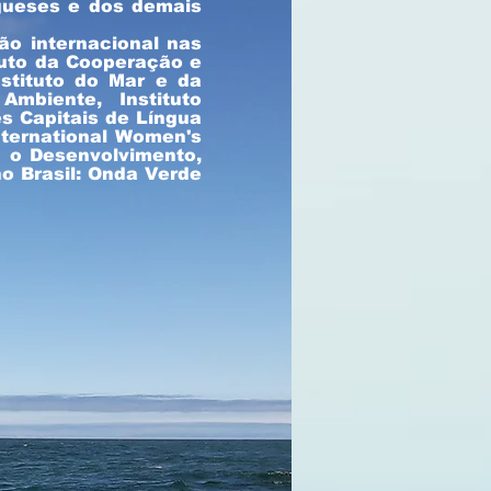
gueses e dos demais
ão internacional nas
tuto da Cooperação e
nstituto do Mar e da
mbiente, Instituto
s Capitais de Língua
nternational Women's
a o Desenvolvimento,
o Brasil: Onda Verde
Sr. Joaquim Piló
Rodrigo Koxa