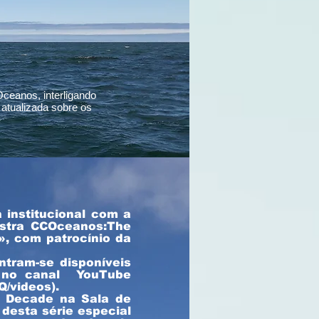
ceanos, interligando
 atualizada sobre os
l da Nazaré
institucional com a
estra CCOceanos:The
», com patrocínio da
ntram-se disponíveis
s no canal YouTube
o secular
/videos).
n Decade na Sala de
 desta série especial