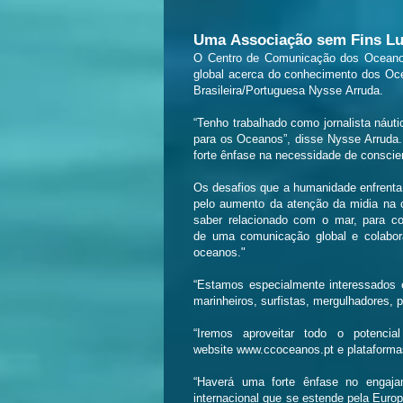
Uma Associação sem Fins Lu
O Centro de Comunicação dos Oceanos
global acerca do conhecimento dos Oce
Brasileira/Portuguesa Nysse Arruda.
“Tenho trabalhado como jornalista náu
para os Oceanos”, disse Nysse Arruda.
forte ênfase na necessidade de consci
Os desafios que a humanidade enfrenta
pelo aumento da atenção da midia na 
saber relacionado com o mar, para c
de uma comunicação global e colabora
oceanos."
“Estamos especialmente interessados e
marinheiros, surfistas, mergulhadores, 
“Iremos aproveitar todo o potenci
website
www.ccoceanos.pt
e plataforma
“Haverá uma forte ênfase no engaj
internacional que se estende pela Eur