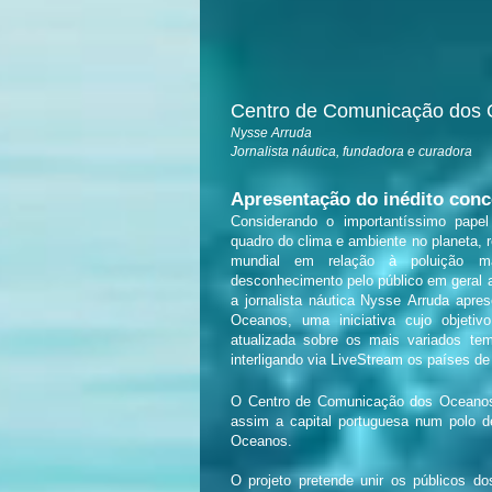
Centro de Comunicação do
Nysse Arruda
Jornalista náutica, fundadora e curadora
Apresentação do inédito conc
Considerando o importantíssimo pap
quadro do clima e ambiente no planeta, 
mundial em relação à poluição m
desconhecimento pelo público em geral 
a jornalista náutica Nysse Arruda apr
Oceanos, uma iniciativa cujo objetivo
atualizada sobre os mais variados t
interligando via LiveStream os países d
O Centro de Comunicação dos Oceanos
assim a capital portuguesa num polo d
Oceanos.
O projeto pretende unir os públicos d