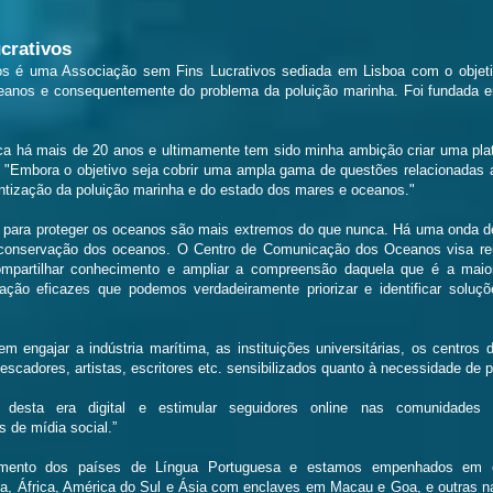
crativos
 é uma Associação sem Fins Lucrativos sediada em Lisboa com o objetiv
anos e consequentemente do problema da poluição marinha. Foi fundada em
tica há mais de 20 anos e ultimamente tem sido minha ambição criar uma p
 "Embora o objetivo seja cobrir uma ampla gama de questões relacionadas
entização da poluição marinha e do estado dos mares e oceanos."
 para proteger os oceanos são mais extremos do que nunca. Há uma onda d
conservação dos oceanos. O Centro de Comunicação dos Oceanos visa reun
ompartilhar conhecimento e ampliar a compreensão daquela que é a maio
ção eficazes que podemos verdadeiramente priorizar e identificar soluç
m engajar a indústria marítima, as instituições universitárias, os centro
pescadores, artistas, escritores etc. sensibilizados quanto à necessidade de
al desta era digital e estimular seguidores online nas comunidade
s de mídia social.”
amento dos países de Língua Portuguesa e estamos empenhados em c
opa, África, América do Sul e Ásia com enclaves em Macau e Goa, e outras 