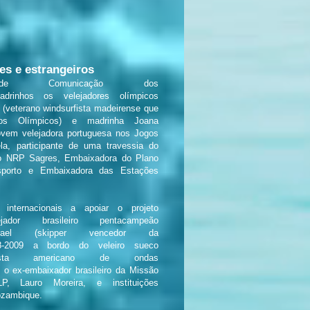
es e estrangeiros
e Comunicação
dos
adrinhos os
velejadores olímpicos
 (veterano windsurfista madeirense que
os Olímpicos) e madrinha Joana
jovem velejadora portuguesa nos Jogos
a, participante de uma travessia do
do NRP Sagres, Embaixadora do Plano
sporto e Embaixadora das Estações
 internacionais a apoiar o projeto
ador brasileiro pentacampeão
rael (skipper vencedor da
-2009 a bordo do veleiro sueco
fista americano de ondas
 o ex-embaixador brasileiro da Missão
, Lauro Moreira, e instituições
ozambique.