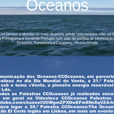
Oceanos
 LiveStream a abordar os mais diversos temas relacionados com os O
 Portuguesa e tornando Portugal num polo de partilha de informação
Oceanos. Fundadora e Curadora - Nysse Arruda
omunicação dos Oceanos-CCOceanos
em associação com a Câmara Municipa
municação dos Oceanos-CCOceanos, em parceria 
2ª palestra CCOceanos-Nazaré
alizou no dia Dia Mundial do Vento, a 21.ª Pal
9 Novembro– Forte de S.Miguel Arcanjo, Nazaré -18:00-19:30
sob o tema «Vento, a pioneira energia renovável
 Lda.
odas as Palestras CCOceanos já realizadas enco
o em geral na Videoteca CCOceanos Palestra
 Pesca, as muitas questões sobre uma tradiçã
youtube.com/channel/UCWgmZPXDwEFm8Ns8qVZA-hQ
teve lugar a 20.ª Palestra CCOceanos:The Ocea
Livestream
aqui
!
 do El Corte Inglés em Lisboa, em mais um evento