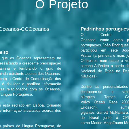
O Projeto
s Oceanos-CCOceanos
Padrinhos portugues
O Centro d
Oceanos conta
como p
portugueses
João Rodrigues
participou em sete Jog
eito
Pratas (a primeira e mais 
el que os Oceanos representam no
Olímpicos num barco à vel
ressaltando a crescente preocupação
oceano Atlântico a bordo 
arinha e lembrando o grau de
Nacional de Ética no De
ainda existente acerca dos Oceanos,
Náuticas).
esenta o Centro de Comunicação dos
 é divulgar e partilhar informação
Dentre as personalidades
emas relacionados com os Oceanos,
destacam-se o velej
e Língua Portuguesa.
olímpico Torben G
Volvo Ocean Race 2008
 está sediado em Lisboa, tornando
Ericsson), o sur
e informação atualizada acerca dos
gigantes Garrett McNamara.
do Brasil junto à CPLP
como Marine MegaFauna M
os países de Língua Portuguesa, de