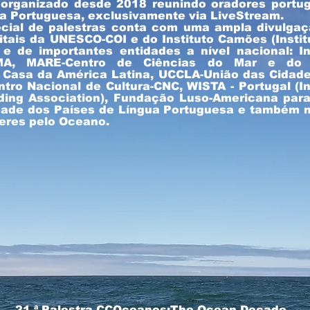
 organizado desde 2018 reunindo oradores portu
a Portuguesa, exclusivamente via LiveStream.
ecial de palestras conta com uma ampla divulgaç
itais da UNESCO-COI e do Instituto Camões (Insti
) e de importantes entidades a nível nacional: I
MA, MARE-Centro de Ciências do Mar e do A
, Casa da América Latina, UCCLA-União das Cidade
tro Nacional de Cultura-CNC, WISTA - Portugal (I
ding Association), Fundação Luso-Americana par
ade dos Países de Língua Portuguesa e também n
eres pelo Oceano.
Maurício
Sr. Joaquim Zarro
o de Apoio à
Sessão em LiveStream remoto
Mar, Câmara
Meados de Abril (data a anunciar)
zaré
Apoio Fundação Vodafone
Museu Nacional de História
Natural e da Ciência
21.ª Palestra CCOceanos:The Ocean Decade