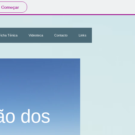
Começar
Ficha Ténica
Videoteca
Contacto
Links
ão dos