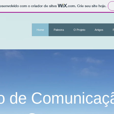
 desenvolvido com o criador de sites
.com
. Crie seu site hoje.
Home
Palestra
O Projeto
Artigos
o de Comunicaç