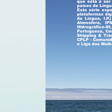
que está a ser
países de Língu
Esta série esp
plataformas dig
da Língua, I.P.
Atmosfera, IP
Hidrográfico-IH
Portuguesa, Cen
Shipping & Tra
CPLP - Comunid
e Liga das Mulh
Dra. Carla 
CAPMAR, Centr
Pesca e ao 
Municipal de Na