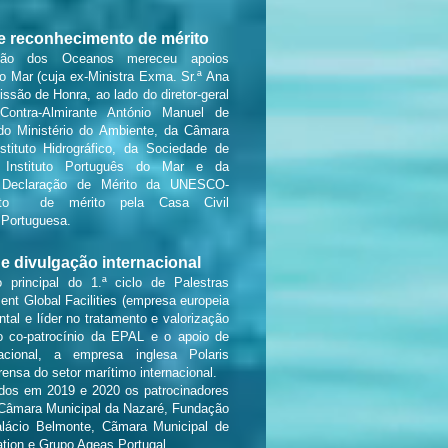
 e reconhecimento de mérito
ão dos Oceanos mereceu apoios
 do Mar (cuja ex-Ministra Exma. Sr.ª Ana
issão de Honra, ao lado do diretor-geral
, Contra-Almirante António Manuel de
do Ministério do Ambiente, da Câmara
stituto Hidrográfico, da Sociedade de
 Instituto Português do Mar e da
 Declaração de Mérito da UNESCO-
ento de mérito pela Casa Civil
a Portuguesa.
 e divulgação internacional
 principal do 1.ª ciclo de Palestras
t Global Facilities (empresa europeia
ntal e líder no tratamento e valorização
o co-patrocínio da EPAL e o apoio de
cional, a empresa inglesa Polaris
ensa do setor marítimo internacional.
ados em 2019 e 2020 os patrocinadores
 Câmara Municipal da Nazaré, Fundação
alácio Belmonte, Cãmara Municipal de
ation e Grupo Ageas Portugal.