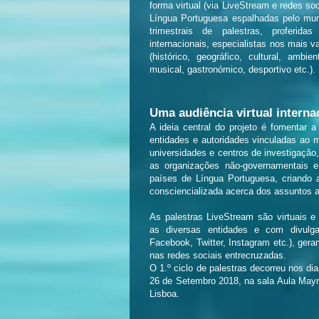
forma virtual (via LiveStream e redes so
Língua Portuguesa espalhadas pelo mund
trimestrais de palestras, proferida
internacionais, especialistas nos mais 
(histórico, geográfico, cultural, ambient
musical, gastronómico, desportivo etc.).
Uma audiência virtual interna
A ideia central do projeto é fomentar a 
entidades e autoridades vinculadas ao m
universidades e centros de investigação,
as organizações não-governamentais 
países de Língua Portuguesa, criando a
consciencializada acerca dos assuntos 
As palestras LiveStream são virtuais e
as diversas entidades e com divulg
Facebook, Twitter, Instagram etc.), ger
nas redes sociais entrecruzadas.
O 1.º ciclo de palestras decorreu nos dia
26 de Setembro 2018, na sala Aula May
Lisboa.