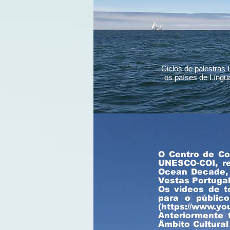
Ciclos de palestras
os países de Língua
Centro de C
O Centro de Co
UNESCO-COI, re
Ocean Decade, 
Vestas Portugal
Os vídeos de t
para o públic
Tema:
(https://www.
Anteriormente 
Âmbito Cultural