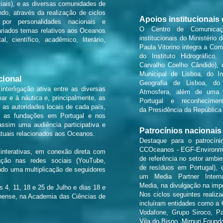
ciais), e as diversas comunidades de
o, através da realização de ciclos
Apoios institucionais
s por personalidades nacionais e
O Centro de Comunicaç
variados temas relativos aos Oceanos
institucionais do Ministério
al, científico, acadêmico, literário,
Paula Vitorino integra a Com
do Instituto Hidrográfico
Carvalho Coelho Cândido), 
Municipal de Lisboa, do In
cional
Geografia de Lisboa, do
interligação ativa entre as diversas
Atmosfera, além de uma
ar e à náutica e, principalmente, as
Portugal e reconhecim
 as autoridades locais de cada país,
da Presidência da Repúblic
e as fundações em Portugal e nos
ssim uma audiência participativa e
Patrocínios nacionais
atuais relacionados aos Oceanos.
Destaque para o patrocínio
CCOceanos - EGF-Environmen
 interativas, em conexão direta com
de referência no setor ambie
ação nas redes sociais (YouTube,
de resíduos em Portugal), 
ando uma multiplicação de seguidores
um Media Partner Interna
Media, na divulgação na impr
s 4, 11, 18 e 25 de Julho e dias 18 e
Nos ciclos seguintes realiz
nense, na Academia das Ciências de
incluíram entidades como a
Vodafone, Grupo Siroco, P
Vila do Bispo, Mirpuri Found